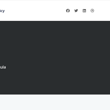
icy
ula