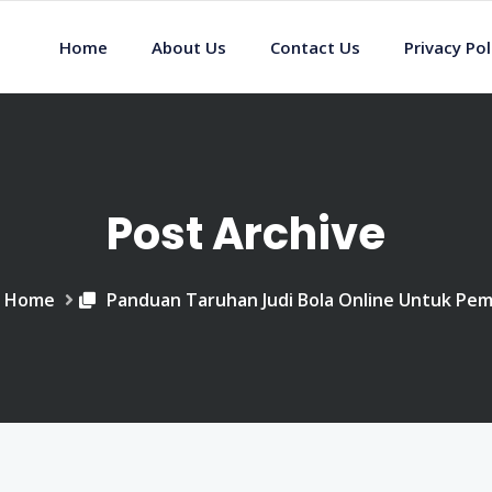
Home
About Us
Contact Us
Privacy Pol
Post Archive
Home
Panduan Taruhan Judi Bola Online Untuk Pem