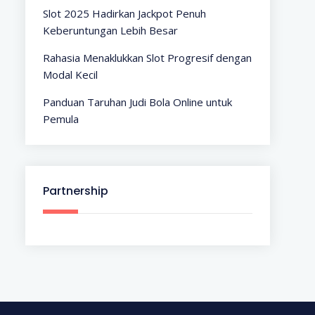
Slot 2025 Hadirkan Jackpot Penuh
Keberuntungan Lebih Besar
Rahasia Menaklukkan Slot Progresif dengan
Modal Kecil
Panduan Taruhan Judi Bola Online untuk
Pemula
Partnership